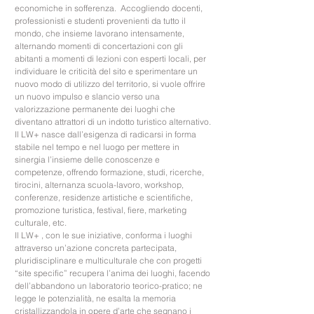
economiche in sofferenza. Accogliendo docenti,
professionisti e studenti provenienti da tutto il
mondo, che insieme lavorano intensamente,
alternando momenti di concertazioni con gli
abitanti a momenti di lezioni con esperti locali, per
individuare le criticità del sito e sperimentare un
nuovo modo di utilizzo del territorio, si vuole offrire
un nuovo impulso e slancio verso una
valorizzazione permanente dei luoghi che
diventano attrattori di un indotto turistico alternativo.
Il LW+ nasce dall’esigenza di radicarsi in forma
stabile nel tempo e nel luogo per mettere in
sinergia l’insieme delle conoscenze e
competenze, offrendo formazione, studi, ricerche,
tirocini, alternanza scuola-lavoro, workshop,
conferenze, residenze artistiche e scientifiche,
promozione turistica, festival, fiere, marketing
culturale, etc.
Il LW+ , con le sue iniziative, conforma i luoghi
attraverso un’azione concreta partecipata,
pluridisciplinare e multiculturale che con progetti
“site specific” recupera l’anima dei luoghi, facendo
dell’abbandono un laboratorio teorico-pratico; ne
legge le potenzialità, ne esalta la memoria
cristallizzandola in opere d’arte che segnano i