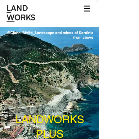
©Gianni Alvito_Landscape and mines of Sardinia
from above
LANDWORKS
PLUS