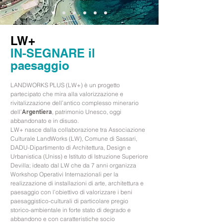
LW+
IN-SEGNARE il
paesaggio
LANDWORKS PLUS (LW+) è un progetto
partecipato che mira alla valorizzazione e
rivitalizzazione dell’
antico complesso minerario
dell’
Argentiera
, patrimonio Unesco, oggi
abbandonato e in disuso.
LW+ nasce dalla collaborazione tra Associazione
Culturale LandWorks (LW), Comune di Sassari,
DADU-Dipartimento di Architettura, Design e
Urbanistica (Uniss) e Istituto di Istruzione Superiore
Devilla; ideato dal LW che da 7 anni organizza
Workshop Operativi Internazionali per la
realizzazione di installazioni di arte, architettura e
paesaggio con l’obiettivo di valorizzare i beni
paesaggistico-culturali di particolare pregio
storico-ambientale in forte stato di degrado e
abbandono e con caratteristiche socio