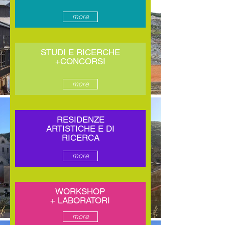
more
STUDI E RICERCHE
+CONCORSI
more
RESIDENZE
ARTISTICHE E DI
RICERCA
more
WORKSHOP
+ LABORATORI
more