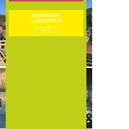
WORKSHOP
+ LABORATORI
more